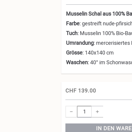
Musselin Schal aus 100% Bau
Farbe
: gestreift nude-pfirsic
Tuch
: Musselin 100% Bio-B
Umrandung
: mercerisierte
Grösse
: 140x140 cm
Waschen
: 40° im Schonwasc
CHF 139.00
IN DEN WAR