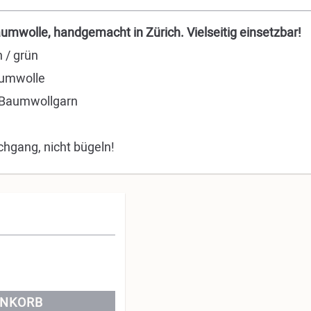
mwolle, handgemacht in Zürich. Vielseitig einsetzbar!
h / grün
aumwolle
s Baumwollgarn
hgang, nicht bügeln!
ENKORB