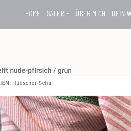
HOME
GALERIE
ÜBER MICH
DEIN 
ft nude-pfirsich / grün
IEN:
Hübscher-Schal